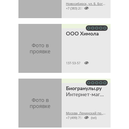
Новосибирск, ул. Б. Богаткова, 210/1, этаж 6, офис 608 (Торговый центр «Golden Field»)

+7 (383) 2079008
ООО Химола

137-53-57
Биогранулы.ру
Интернет-магазин биопрепаратов для септиков и дачных туалетов
Москва, Ленинский пр., 47

+7 (499) 7556309 (tel)