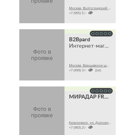
Москва, Волгоградский пр., 45А

+7 (905) 5285511
B2Bpard
Интернет-магазин
Москва, Варшавское шоссе, 28A

+7 (499) 3468121 (tel)
МИРАДАР FROCHI
Красноярск, ул. Дорожная, 16, пом. 1

+7 (983) 2042447