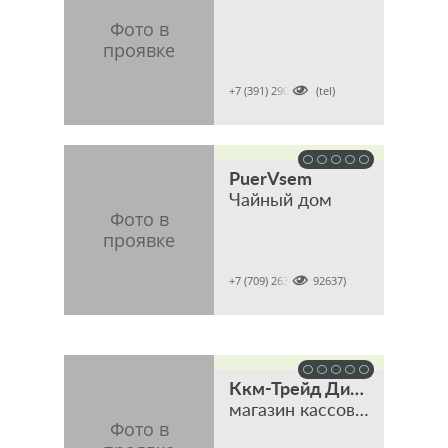

+7 (391) 2902001 (tel)
PuerVsem
Чайный дом

+7 (709) 2637 (7092637)
Ккм-Трейд Дистрибьюшен
магазин кассового, торгового и банковского оборудования