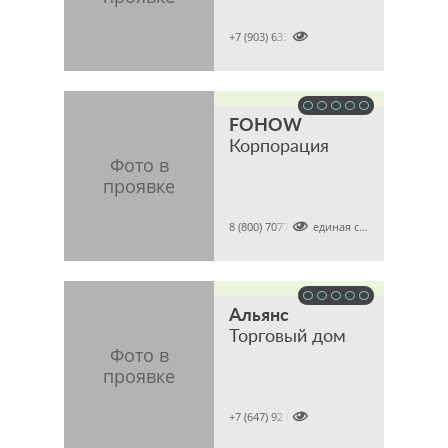

+7 (903) 6337386
FOHOW
Корпорация

8 (800) 7077821 (единая справочная)
Альянс
Торговый дом

+7 (647) 92 (tel)