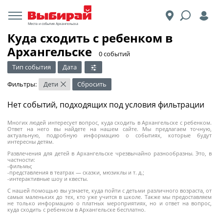
Места и события Архангельска
Куда сходить с ребенком в
Архангельске
​0 событий
Тип события
Дата
Фильтры:
Дети
Сбросить
×
Нет событий, подходящих под условия фильтрации
Многих людей интересует вопрос, куда сходить в Архангельске с ребенком.
Ответ на него вы найдете на нашем сайте. Мы предлагаем точную,
актуальную, подробную информацию о событиях, которые будут
интересны детям.
Развлечения для детей в Архангельске чрезвычайно разнообразны. Это, в
частности:
-фильмы;
-представления в театрах — сказки, мюзиклы и т. д.;
-интерактивные шоу и квесты.
С нашей помощью вы узнаете, куда пойти с детьми различного возраста, от
самых маленьких до тех, кто уже учится в школе. Также мы предоставляем
не только информацию о платных мероприятиях, но и ответ на вопрос,
куда сходить с ребенком в Архангельске бесплатно.