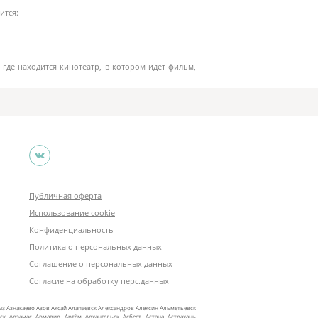
ится:
 где находится кинотеатр, в котором идет фильм,
Публичная оферта
Использование cookie
Конфиденциальность
Политика о персональных данных
Соглашение о персональных данных
Согласие на обработку перс.данных
ыз
Азнакаево
Азов
Аксай
Алапаевск
Александров
Алексин
Альметьевск
ск
Арзамас
Армавир
Артём
Архангельск
Асбест
Астана
Астрахань