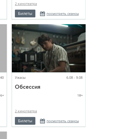
2 кинотеатра
Билеты
посмотреть сеансы
:40
Ужасы
6.08 - 9.08
Обсессия
16+
18+
2 кинотеатра
Билеты
посмотреть сеансы