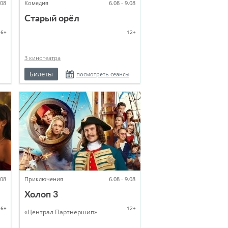
.08
Комедия
6.08 - 9.08
Старый орёл
6+
12+
3 кинотеатра
Билеты
посмотреть сеансы
.08
Приключения
6.08 - 9.08
Холоп 3
16+
12+
«Централ Партнершип»