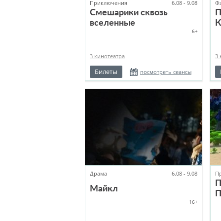
Приключения
6.08 - 9.08
Ф
Смешарики сквозь
П
вселенные
К
6+
3 кинотеатра
3 
Билеты
посмотреть сеансы
Драма
6.08 - 9.08
П
П
Майкл
П
16+