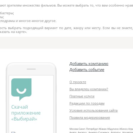
гают зрителям множество фильмов. Вы можете выбрать то, что вам особенно нрав
бастеры;
мы;
мелодрамы и многое-многое другое.
сть выбрать подходящий вариант по дате, жанру или месту. Если вы не знаете,
азать на карте».
Добавить компанию
Добавить событие
О проекте
Вы владелец компании?
Платные услуги
Редакции по городам
Скачай
Условия использования сайта
приложение
Правила модерирования
«Выбирай»
Москва
Санкт‑Петербург
Абакан
Абдулино
Абинск
Агр
Анапа
Ангарск
Анжеро‑Судженск
Апатиты
Апшерон