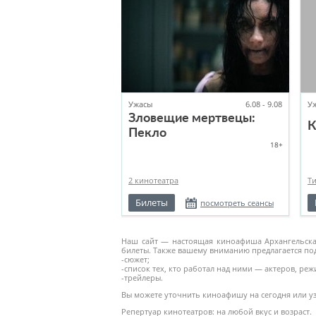
Ужасы
6.08 - 9.08
У
Зловещие мертвецы:
К
Пекло
18+
2 кинотеатра
Т
Билеты
посмотреть сеансы
Наш сайт — настоящая киноафиша Архангельска. 
билеты. Также вашему вниманию предлагается по
-сюжет;
-список тех, кто работал над ними — актеров, режис
-трейлеры.
Вы можете уточнить киноафишу на сегодня или узн
Репертуар кинотеатров: на любой вкус и возраст.