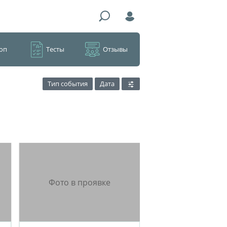
оп
Тесты
Отзывы
Тип события
Дата