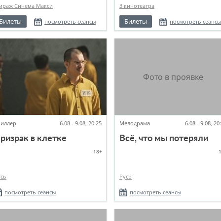
ираж Синема Макси
3 кинотеатра
Билеты
Билеты
посмотреть сеансы
посмотреть сеансы
риллер
6.08 - 9.08, 20:25
Мелодрама
6.08 - 9.08, 20
ризрак в клетке
Всё, что мы потеряли
18+
усь
Русь
посмотреть сеансы
посмотреть сеансы