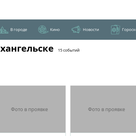
В городе
Кино
Новости
Гороск
хангельске
​15 событий