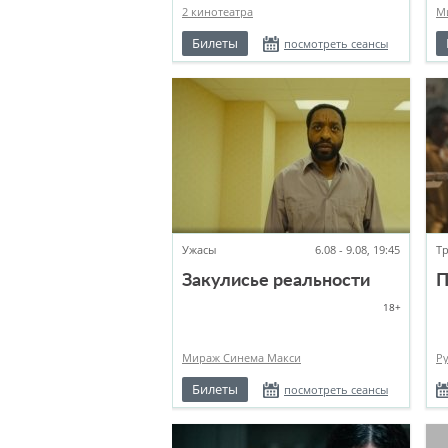
2 кинотеатра
М
Билеты
посмотреть сеансы
Ужасы
6.08 - 9.08, 19:45
Т
Закулисье реальности
П
18+
Мираж Синема Макси
Р
Билеты
посмотреть сеансы