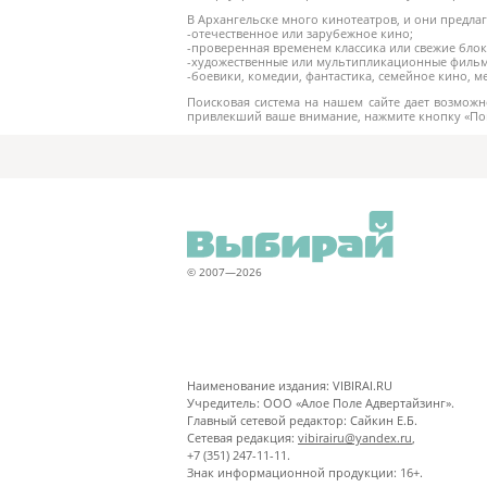
В Архангельске много кинотеатров, и они предла
-отечественное или зарубежное кино;
-проверенная временем классика или свежие блок
-художественные или мультипликационные филь
-боевики, комедии, фантастика, семейное кино, 
Поисковая система на нашем сайте дает возможно
привлекший ваше внимание, нажмите кнопку «Пок
© 2007—2026
Наименование издания: VIBIRAI.RU
Учредитель: ООО «Алое Поле Адвертайзинг».
Главный сетевой редактор: Сайкин Е.Б.
Сетевая редакция:
vibirairu@yandex.ru
,
+7 (351) 247-11-11.
Знак информационной продукции: 16+.