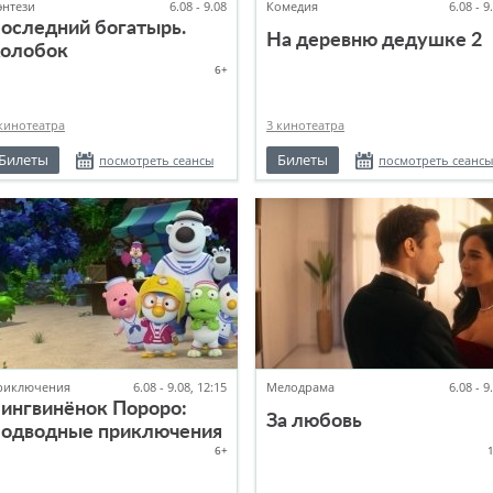
энтези
6.08 - 9.08
Комедия
6.08 - 9
оследний богатырь.
На деревню дедушке 2
олобок
6+
кинотеатра
3 кинотеатра
Билеты
Билеты
посмотреть сеансы
посмотреть сеансы
риключения
6.08 - 9.08, 12:15
Мелодрама
6.08 - 9
ингвинёнок Пороро:
За любовь
одводные приключения
6+