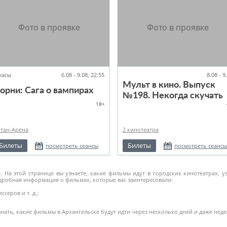
жасы
6.08 - 9.08, 22:55
8.08 - 9
Мульт в кино. Выпуск
орни: Сага о вампирах
№198. Некогда скучать
18+
итан-Арена
2 кинотеатра
Билеты
Билеты
посмотреть сеансы
посмотреть сеансы
На этой странице вы узнаете, какие фильмы идут в городских кинотеатрах, у
дробная информация о фильмах, которые вас заинтересовали:
серов и т. д.;
ать, какие фильмы в Архангельске будут идти через несколько дней и даже неде